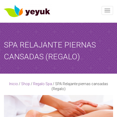
Toggle
SPA RELAJANTE PIERNAS
RESERVAR AHORA
CANSADAS (REGALO)
Al término de esta reserva, recibirá una confirmación de la
reserva!
[booked-calendar]
Inicio
/
Shop
/
Regalo Spa
/ SPA Relajante piernas cansadas
(Regalo)