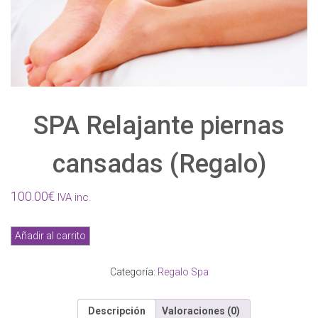
SPA Relajante piernas
cansadas (Regalo)
100.00
€
IVA inc.
SPA
Añadir al carrito
Relajante
piernas
Categoría:
Regalo Spa
cansadas
(Regalo)
cantidad
Descripción
Valoraciones (0)