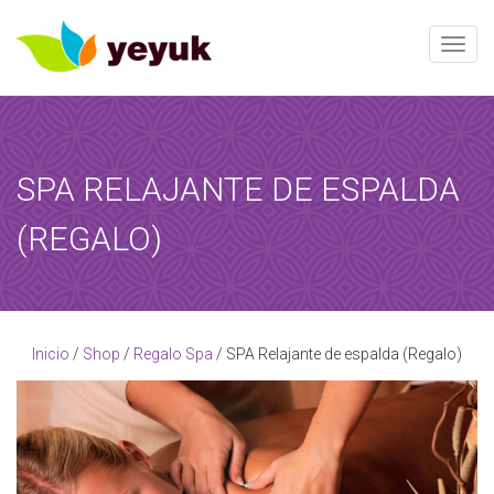
Toggle
SPA RELAJANTE DE ESPALDA
RESERVAR AHORA
(REGALO)
Al término de esta reserva, recibirá una confirmación de la
reserva!
[booked-calendar]
Inicio
/
Shop
/
Regalo Spa
/ SPA Relajante de espalda (Regalo)