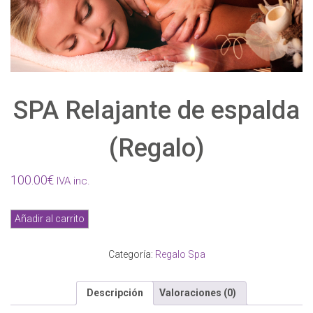
SPA Relajante de espalda
(Regalo)
100.00
€
IVA inc.
SPA
Añadir al carrito
Relajante
de
Categoría:
Regalo Spa
espalda
(Regalo)
cantidad
Descripción
Valoraciones (0)