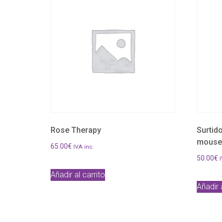
Rose Therapy
Surtid
mouse 
65.00
€
IVA inc.
50.00
€
I
Añadir al carrito
Añadir 