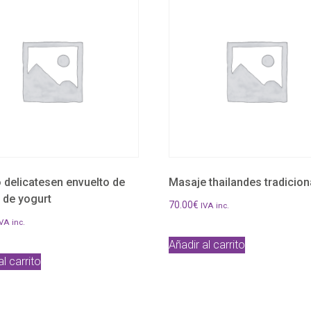
o delicatesen envuelto de
Masaje thailandes tradicion
de yogurt
70.00
€
IVA inc.
VA inc.
Añadir al carrito
al carrito