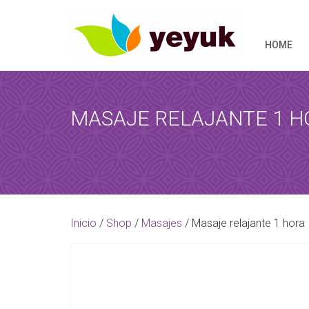
HOME
MASAJE RELAJANTE 1 H
RESERVAR 
Al término de
Inicio
/
Shop
/
Masajes
/ Masaje relajante 1 hora
[booked-calendar]