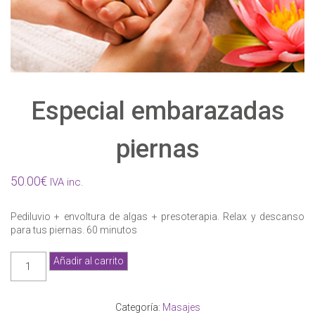
Especial embarazadas
piernas
50.00
€
IVA inc.
Pediluvio + envoltura de algas + presoterapia. Relax y descanso
para tus piernas. 60 minutos
Especial
Añadir al carrito
embarazadas
piernas
cantidad
Categoría:
Masajes