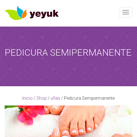
Toggle
PEDICURA SEMIPERMANENTE
RESERVAR AHORA
Al término de esta reserva, recibirá una confirmación de la
reserva!
[booked-calendar]
Inicio
/
Shop
/
uñas
/ Pedicura Semipermanente