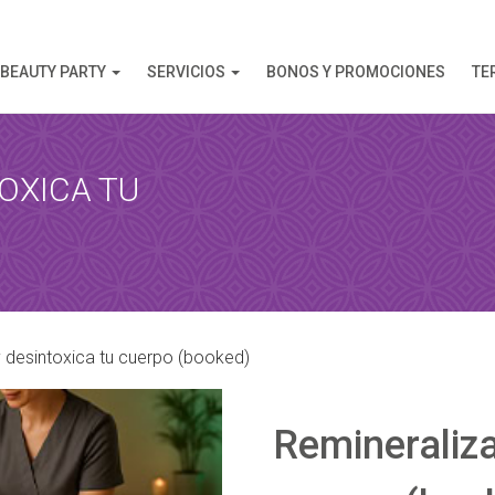
BEAUTY PARTY
SERVICIOS
BONOS Y PROMOCIONES
TE
OXICA TU
AHORA
 esta reserva, recibirá una confirmación de la reserva!
y desintoxica tu cuerpo (booked)
Remineraliza