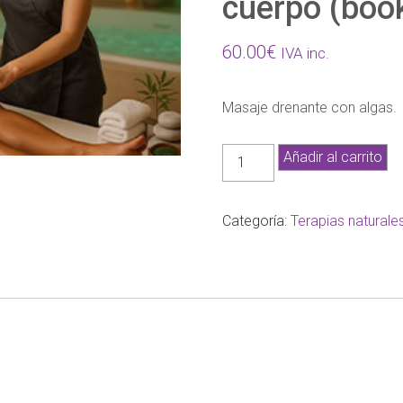
cuerpo (boo
60.00
€
IVA inc.
Masaje drenante con algas.
Remineraliza
Añadir al carrito
y
desintoxica
tu
Categoría:
Terapias naturale
cuerpo
(booked)
cantidad