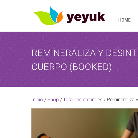
HOME
REMINERALIZA Y DESINT
CUERPO (BOOKED)
RESERVAR 
Al término de
Inicio
/
Shop
/
Terapias naturales
/ Remineraliza 
[booked-calendar]