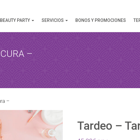
BEAUTY PARTY
SERVICIOS
BONOS Y PROMOCIONES
TE
ICURA –
AHORA
 esta reserva, recibirá una confirmación de la reserva!
ura –
Tardeo – Ta