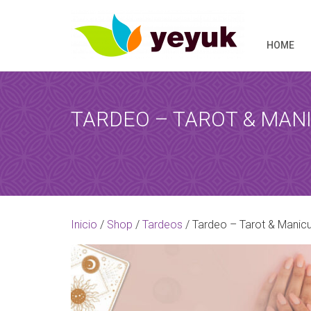
HOME
TARDEO – TAROT & MAN
RESERVAR 
Al término de
Inicio
/
Shop
/
Tardeos
/ Tardeo – Tarot & Manic
[booked-calendar]