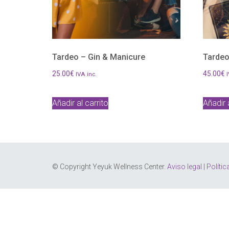
Tardeo – Gin & Manicure
Tardeo
25.00
€
45.00
€
IVA inc.
I
Añadir al carrito
Añadir 
© Copyright Yeyuk Wellness Center.
Aviso legal
|
Polític