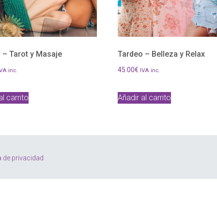
 – Tarot y Masaje
Tardeo – Belleza y Relax
45.00
€
VA inc.
IVA inc.
al carrito
Añadir al carrito
a de privacidad