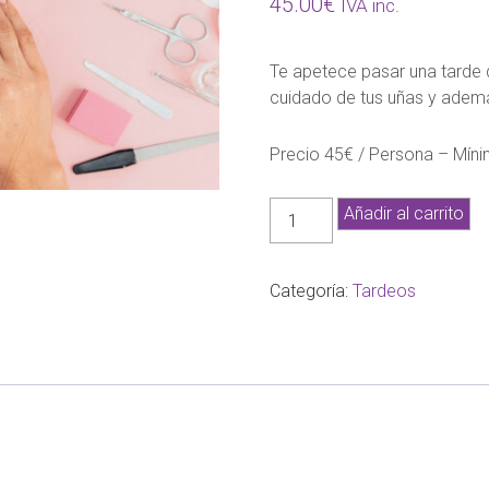
45.00
€
IVA inc.
Te apetece pasar una tarde d
cuidado de tus uñas y ademá
Precio 45€ / Persona – Mín
Tardeo
Añadir al carrito
-
Tarot
&
Categoría:
Tardeos
Manicura
-
cantidad