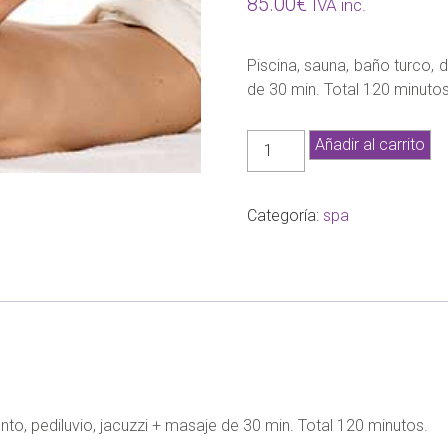
85.00
€
IVA inc.
Piscina, sauna, baño turco, 
de 30 min. Total 120 minutos
Yeyuk
Añadir al carrito
relax
(ticket)
cantidad
Categoría:
spa
nto, pediluvio, jacuzzi + masaje de 30 min. Total 120 minutos.