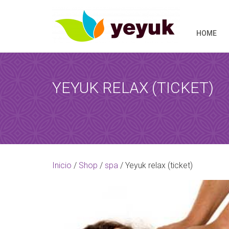
HOME
YEYUK RELAX (TICKET)
RESERVAR 
Al término de
Inicio
/
Shop
/
spa
/ Yeyuk relax (ticket)
[booked-calendar]