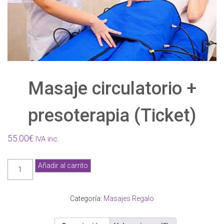
Masaje circulatorio +
presoterapia (Ticket)
55.00
€
IVA inc.
Masaje
Añadir al carrito
circulatorio
+
presoterapia
Categoría:
Masajes Regalo
(Ticket)
cantidad