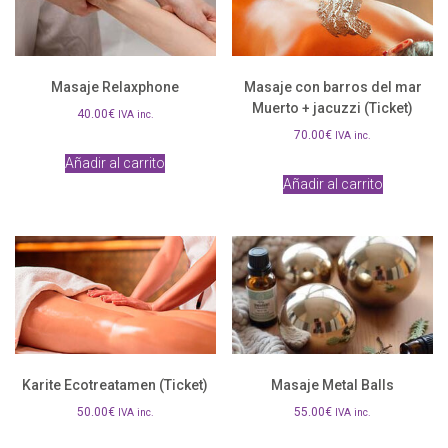
Masaje Relaxphone
Masaje con barros del mar
Muerto + jacuzzi (Ticket)
40.00
€
IVA inc.
70.00
€
IVA inc.
Añadir al carrito
Añadir al carrito
Karite Ecotreatamen (Ticket)
Masaje Metal Balls
50.00
€
55.00
€
IVA inc.
IVA inc.