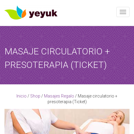
Toggle
MASAJE CIRCULATORIO +
RESERVAR AHORA
PRESOTERAPIA (TICKET)
Al término de esta reserva, recibirá una confirmación de la
reserva!
[booked-calendar]
Inicio
/
Shop
/
Masajes Regalo
/ Masaje circulatorio +
presoterapia (Ticket)