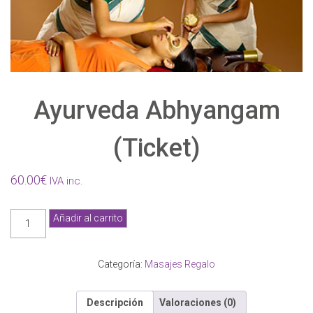
Ayurveda Abhyangam
(Ticket)
60.00
€
IVA inc.
Ayurveda
Añadir al carrito
Abhyangam
(Ticket)
cantidad
Categoría:
Masajes Regalo
Descripción
Valoraciones (0)