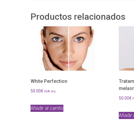
Productos relacionados
White Perfection
Tratam
melas
50.00
€
IVA inc.
50.00
€
I
Añadir al carrito
Añadir 