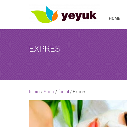
HOME
EXPRÉS
RESERVAR 
Al término de
Inicio
/
Shop
/
facial
/ Exprés
[booked-calendar]