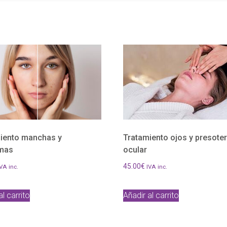
iento manchas y
Tratamiento ojos y presote
mas
ocular
45.00
€
VA inc.
IVA inc.
al carrito
Añadir al carrito