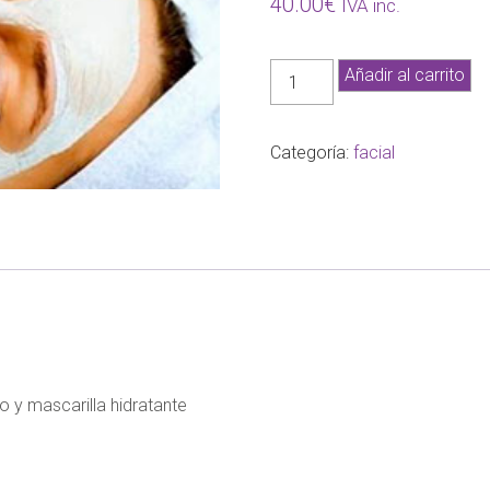
40.00
€
IVA inc.
Exprés
Añadir al carrito
cantidad
Categoría:
facial
o y mascarilla hidratante