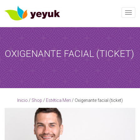
Toggle
OXIGENANTE FACIAL (TICKET)
RESERVAR AHORA
Al término de esta reserva, recibirá una confirmación de la
reserva!
[booked-calendar]
Inicio
/
Shop
/
Estética Men
/ Oxigenante facial (ticket)