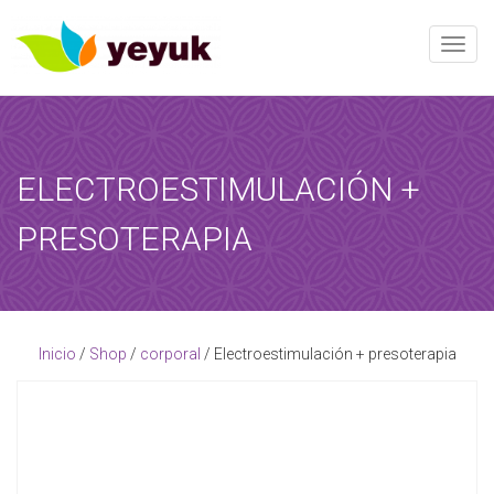
Toggle
ELECTROESTIMULACIÓN +
RESERVAR AHORA
PRESOTERAPIA
Al término de esta reserva, recibirá una confirmación de la
reserva!
[booked-calendar]
Inicio
/
Shop
/
corporal
/ Electroestimulación + presoterapia