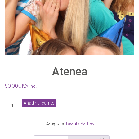
Atenea
50.00
€
IVA inc.
Atenea
Añadir al carrito
cantidad
Categoría:
Beauty Parties