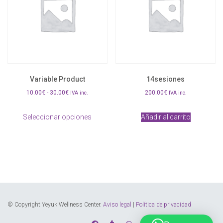
Variable Product
14sesiones
Rango
10.00
€
-
30.00
€
200.00
€
IVA inc.
IVA inc.
de
Este
precios:
Seleccionar opciones
Añadir al carrito
producto
desde
tiene
10.00€
múltiples
hasta
variantes.
30.00€
Las
opciones
se
pueden
elegir
en
© Copyright Yeyuk Wellness Center.
Aviso legal
|
Política de privacidad
la
página