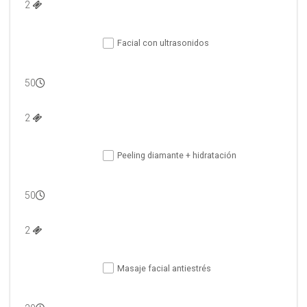
2 
Facial con ultrasonidos
50
2 
Peeling diamante + hidratación
50
2 
Masaje facial antiestrés