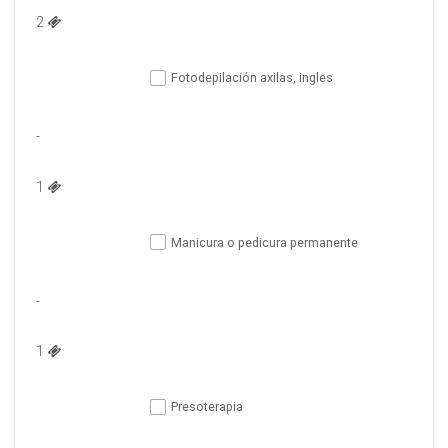
2 
Fotodepilación axilas, ingles
-
1 
Manicura o pedicura permanente
-
1 
Presoterapia