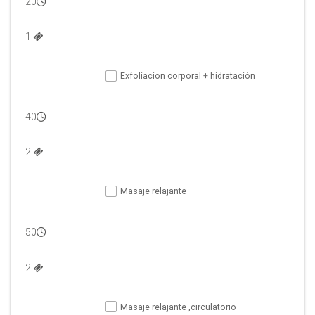
20
1 
Exfoliacion corporal + hidratación
40
2 
Masaje relajante
50
2 
Masaje relajante ,circulatorio