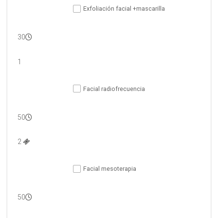
Exfoliación facial +mascarilla
30
1
Facial radiofrecuencia
50
2 
Facial mesoterapia
50